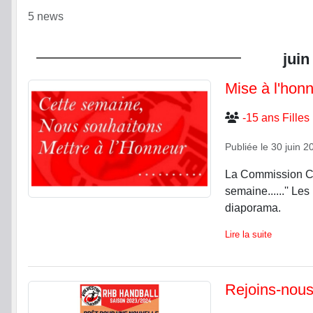
5 news
juin
Mise à l'honn
-15 ans Filles
Publiée le
30 juin 2
La Commission Co
semaine......'' Les
diaporama.
Lire la suite
Rejoins-nous