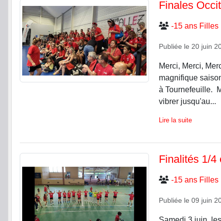
Finales Occi
-15 ans Filles
Publiée le
20 juin 2
Merci, Merci, Merc
magnifique saison
à Tournefeuille. M
vibrer jusqu'au...
Lire la suite
Finalités 1/4
-15 ans Filles
Publiée le
09 juin 2
Samedi 3 juin, le