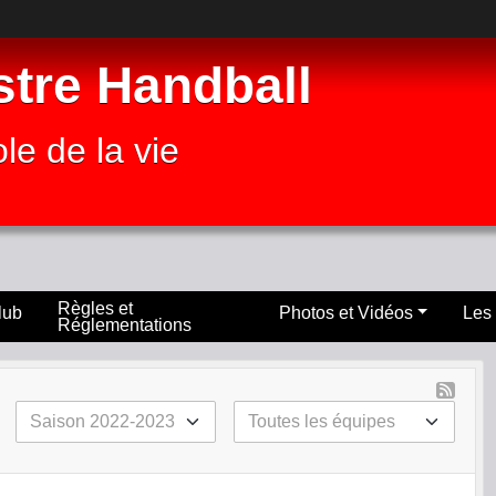
stre Handball
le de la vie
Règles et
lub
Photos et Vidéos
Les
Réglementations