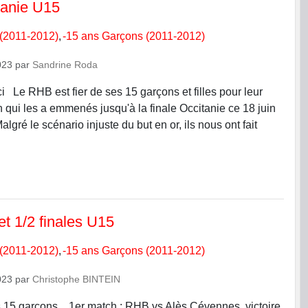
tanie U15
 (2011-2012)
-15 ans Garçons (2011-2012)
023
par
Sandrine Roda
i Le RHB est fier de ses 15 garçons et filles pour leur
 qui les a emmenés jusqu'à la finale Occitanie ce 18 juin
algré le scénario injuste du but en or, ils nous ont fait
 et 1/2 finales U15
 (2011-2012)
-15 ans Garçons (2011-2012)
023
par
Christophe BINTEIN
s 15 garçons... 1er match : RHB vs Alès Cévennes, victoire