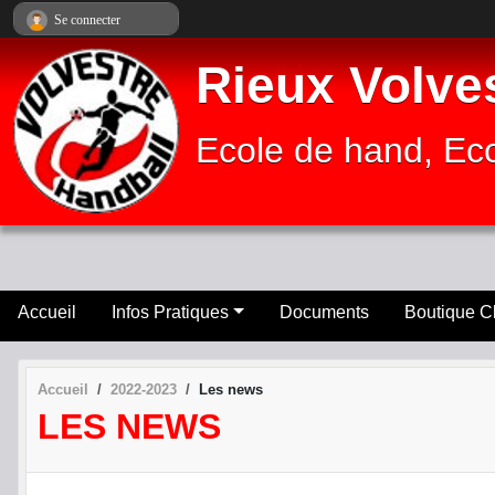
Panneau de gestion des cookies
Se connecter
Rieux Volve
Ecole de hand, Eco
Accueil
Infos Pratiques
Documents
Boutique C
Accueil
2022-2023
Les news
LES NEWS