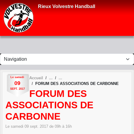
Panneau de gestion des cookies
Rieux Volvestre Handball
Le
samedi
Accueil
09
FORUM DES ASSOCIATIONS DE CARBONNE
SEPT.
2017
FORUM DES
ASSOCIATIONS DE
CARBONNE
Le
samedi
09
sept.
2017
de 09h à 16h