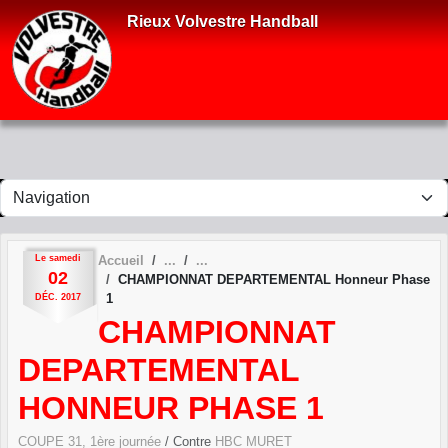
Panneau de gestion des cookies
Rieux Volvestre Handball
Le
samedi
Accueil
02
CHAMPIONNAT DEPARTEMENTAL Honneur Phase
1
DÉC.
2017
CHAMPIONNAT
DEPARTEMENTAL
HONNEUR PHASE 1
COUPE 31, 1ère journée
/ Contre
HBC MURET