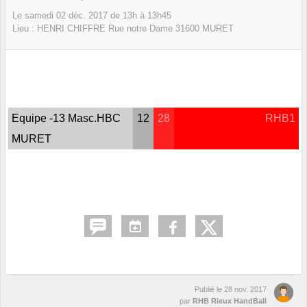
Le
samedi
02
déc.
2017
de 13h à 13h45
Lieu :
HENRI CHIFFRE Rue notre Dame
31600
MURET
Equipe -13 Masc.HBC
12
28
RHB1
MURET
Publié le
28 nov. 2017
par
RHB Rieux HandBall