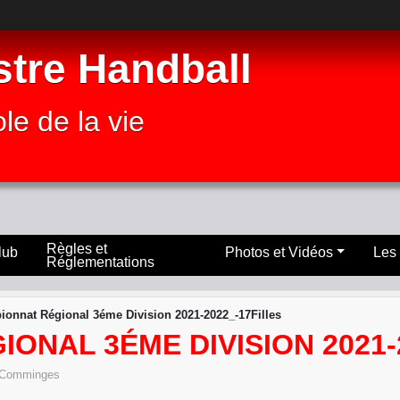
stre Handball
le de la vie
Règles et
lub
Photos et Vidéos
Les
Réglementations
onnat Régional 3éme Division 2021-2022_-17Filles
ONAL 3ÉME DIVISION 2021-
Comminges