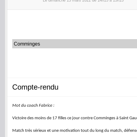
Le
dimanche
13
mars
2022
de 14h15 à 15h15
Comminges
Compte-rendu
Mot du coach Fabrice :
Victoire des moins de 17 filles ce jour contre Comminges à Saint Ga
Match très sérieux et une motivation tout du long du match, défense