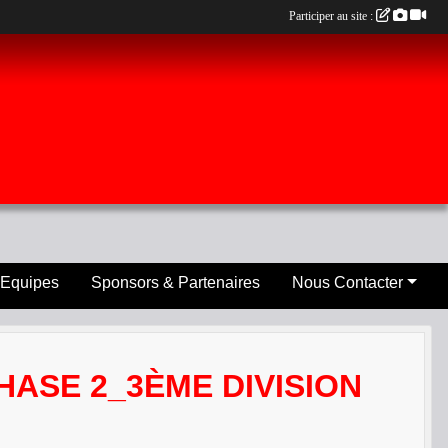
Participer au site :
 Equipes
Sponsors & Partenaires
Nous Contacter
ASE 2_3ÈME DIVISION