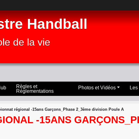
stre Handball
le de la vie
Règles et
lub
Photos et Vidéos
Les
Réglementations
onnat régional -15ans Garçons_Phase 2_3ème division Poule A
IONAL -15ANS GARÇONS_PH